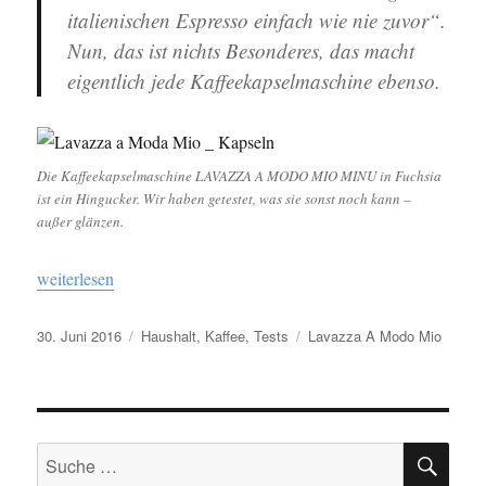
italienischen Espresso einfach wie nie zuvor“.
Nun, das ist nichts Besonderes, das macht
eigentlich jede Kaffeekapselmaschine ebenso.
Die Kaffeekapselmaschine LAVAZZA A MODO MIO MINU in Fuchsia
ist ein Hingucker. Wir haben getestet, was sie sonst noch kann –
außer glänzen.
„Lavazza A Modo Mio“
weiterlesen
Veröffentlicht
30. Juni 2016
Kategorien
Haushalt
,
Kaffee
,
Tests
Schlagwörter
Lavazza A Modo Mio
am
SU
Suche