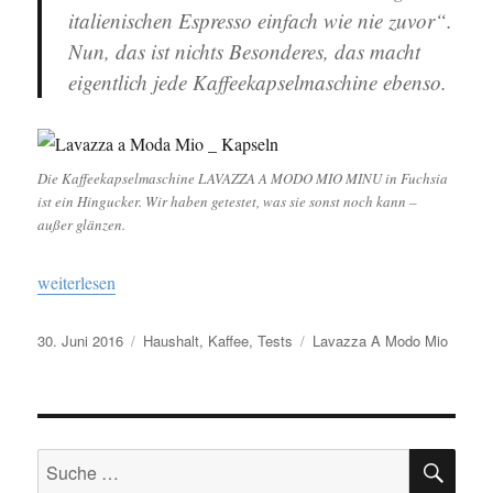
italienischen Espresso einfach wie nie zuvor“.
Nun, das ist nichts Besonderes, das macht
eigentlich jede Kaffeekapselmaschine ebenso.
Die Kaffeekapselmaschine LAVAZZA A MODO MIO MINU in Fuchsia
ist ein Hingucker. Wir haben getestet, was sie sonst noch kann –
außer glänzen.
„Lavazza A Modo Mio“
weiterlesen
Veröffentlicht
30. Juni 2016
Kategorien
Haushalt
,
Kaffee
,
Tests
Schlagwörter
Lavazza A Modo Mio
am
SU
Suche